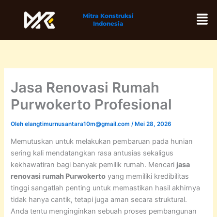
Lewati
Men
Mitra Konstruksi
ke
Indonesia
konten
Jasa Renovasi Rumah
Purwokerto Profesional
Oleh
elangtimurnusantara10m@gmail.com
/
Mei 28, 2026
Memutuskan untuk melakukan pembaruan pada hunian
sering kali mendatangkan rasa antusias sekaligus
kekhawatiran bagi banyak pemilik rumah. Mencari
jasa
renovasi rumah Purwokerto
yang memiliki kredibilitas
tinggi sangatlah penting untuk memastikan hasil akhirnya
tidak hanya cantik, tetapi juga aman secara struktural.
Anda tentu menginginkan sebuah proses pembangunan