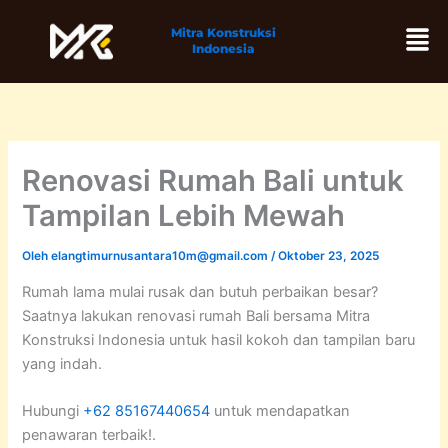
Lewati
Men
Mitra Konstruksi
ke
Indonesia
konten
Renovasi Rumah Bali untuk
Tampilan Lebih Mewah
Oleh
elangtimurnusantara10m@gmail.com
/
Oktober 23, 2025
Rumah lama mulai rusak dan butuh perbaikan besar?
Saatnya lakukan renovasi rumah Bali bersama Mitra
Konstruksi Indonesia untuk hasil kokoh dan tampilan baru
yang indah.
Hubungi
+62 85167440654
untuk mendapatkan
penawaran terbaik!.