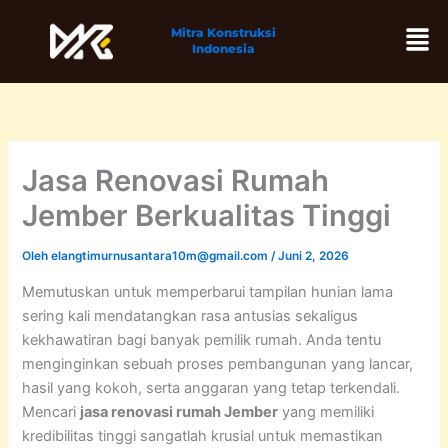
Lewati
Men
Mitra Konstruksi
ke
Indonesia
konten
Jasa Renovasi Rumah
Jember Berkualitas Tinggi
Oleh
elangtimurnusantara10m@gmail.com
/
Juni 2, 2026
Memutuskan untuk memperbarui tampilan hunian lama
sering kali mendatangkan rasa antusias sekaligus
kekhawatiran bagi banyak pemilik rumah. Anda tentu
menginginkan sebuah proses pembangunan yang lancar,
hasil yang kokoh, serta anggaran yang tetap terkendali.
Mencari
jasa renovasi rumah Jember
yang memiliki
kredibilitas tinggi sangatlah krusial untuk memastikan