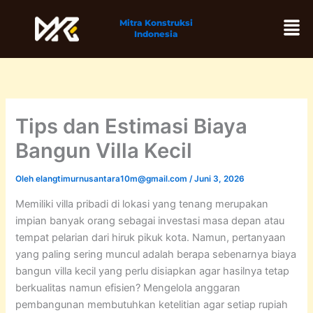
Lewati
Men
Mitra Konstruksi
ke
Indonesia
konten
Tips dan Estimasi Biaya
Bangun Villa Kecil
Oleh
elangtimurnusantara10m@gmail.com
/
Juni 3, 2026
Memiliki villa pribadi di lokasi yang tenang merupakan
impian banyak orang sebagai investasi masa depan atau
tempat pelarian dari hiruk pikuk kota. Namun, pertanyaan
yang paling sering muncul adalah berapa sebenarnya biaya
bangun villa kecil yang perlu disiapkan agar hasilnya tetap
berkualitas namun efisien? Mengelola anggaran
pembangunan membutuhkan ketelitian agar setiap rupiah