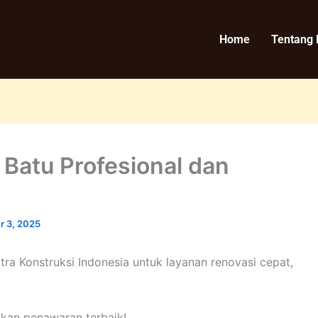
Home
Tentang
Batu Profesional dan
 3, 2025
ra Konstruksi Indonesia untuk layanan renovasi cepat,
an penawaran terbaik!.