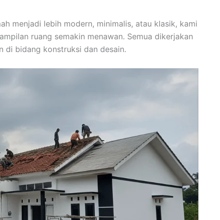
 menjadi lebih modern, minimalis, atau klasik, kami
r tampilan ruang semakin menawan. Semua dikerjakan
 di bidang konstruksi dan desain.