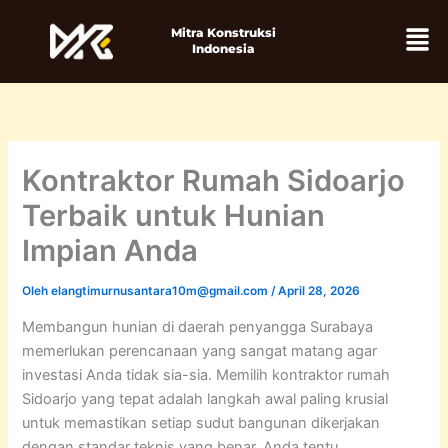
Lewati
Men
Mitra Konstruksi
ke
Indonesia
konten
Kontraktor Rumah Sidoarjo
Terbaik untuk Hunian
Impian Anda
Oleh
elangtimurnusantara10m@gmail.com
/
April 28, 2026
Membangun hunian di daerah penyangga Surabaya
memerlukan perencanaan yang sangat matang agar
investasi Anda tidak sia-sia. Memilih kontraktor rumah
Sidoarjo yang tepat adalah langkah awal paling krusial
untuk memastikan setiap sudut bangunan dikerjakan
dengan standar teknis yang benar. Anda tentu