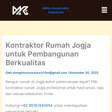
Lewati
Men
Mitra Konstruksi
ke
Indonesia
konten
Kontraktor Rumah Jogja
untuk Pembangunan
Berkualitas
Oleh
elangtimurnusantara10m@gmail.com
/
November 30, 2025
Bangun rumah di Jogja butuh perencanaan tepat? Pilih
kontraktor rumah Jogja profesional untuk hasil aman, rapi,
dan sesuai kebutuhan Anda.
Hubungi
+62 85167440654
untuk mendapatkan
penawaran terbaik!.