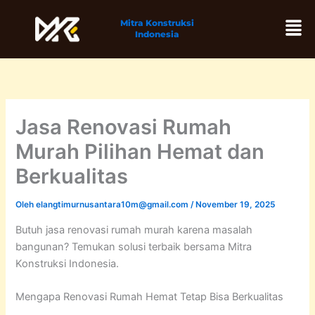
Lewati
Men
Mitra Konstruksi
ke
Indonesia
konten
Jasa Renovasi Rumah
Murah Pilihan Hemat dan
Berkualitas
Oleh
elangtimurnusantara10m@gmail.com
/
November 19, 2025
Butuh jasa renovasi rumah murah karena masalah
bangunan? Temukan solusi terbaik bersama Mitra
Konstruksi Indonesia.
Mengapa Renovasi Rumah Hemat Tetap Bisa Berkualitas