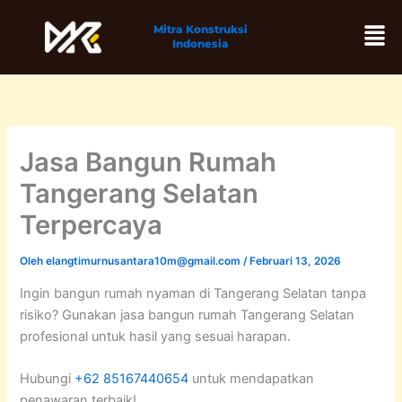
Lewati
Men
Mitra Konstruksi
ke
Indonesia
konten
Jasa Bangun Rumah
Tangerang Selatan
Terpercaya
Oleh
elangtimurnusantara10m@gmail.com
/
Februari 13, 2026
Ingin bangun rumah nyaman di Tangerang Selatan tanpa
risiko? Gunakan jasa bangun rumah Tangerang Selatan
profesional untuk hasil yang sesuai harapan.
Hubungi
+62 85167440654
untuk mendapatkan
penawaran terbaik!.