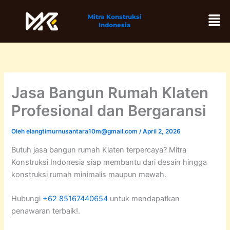
Lewati
Men
Mitra Konstruksi
ke
Indonesia
konten
Jasa Bangun Rumah Klaten
Profesional dan Bergaransi
Oleh
elangtimurnusantara10m@gmail.com
/
April 2, 2026
Butuh jasa bangun rumah Klaten terpercaya? Mitra
Konstruksi Indonesia siap membantu dari desain hingga
konstruksi rumah minimalis maupun mewah.
Hubungi
+62 85167440654
untuk mendapatkan
penawaran terbaik!.