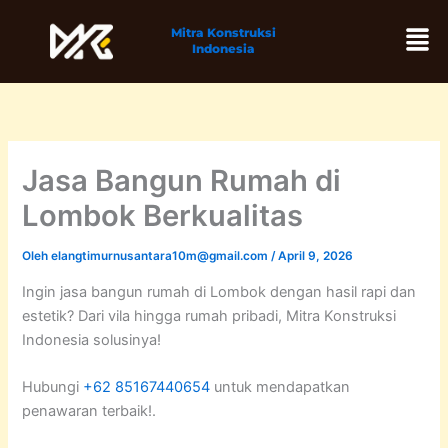
Lewati
Men
Mitra Konstruksi
ke
Indonesia
konten
Jasa Bangun Rumah di
Lombok Berkualitas
Oleh
elangtimurnusantara10m@gmail.com
/
April 9, 2026
Ingin jasa bangun rumah di Lombok dengan hasil rapi dan
estetik? Dari vila hingga rumah pribadi, Mitra Konstruksi
Indonesia solusinya!
Hubungi
+62 85167440654
untuk mendapatkan
penawaran terbaik!.