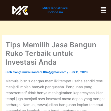
Lewati
Men
Mitra Konstruksi
ke
Indonesia
konten
Tips Memilih Jasa Bangun
Ruko Terbaik untuk
Investasi Anda
Oleh
elangtimurnusantara10m@gmail.com
/
Juni 11, 2026
Memulai bisnis dengan memiliki tempat usaha sendiri tentu
menjadi impian banyak pengusaha. Bangunan yang
representatif tidak hanya meningkatkan kepercayaan klien,
tetapi juga menjadi aset investasi masa depan yang sangat
berharga. Namun, mewujudkan bangunan impian tersebut
memerlukan langkah yang tepat, terutama dalam