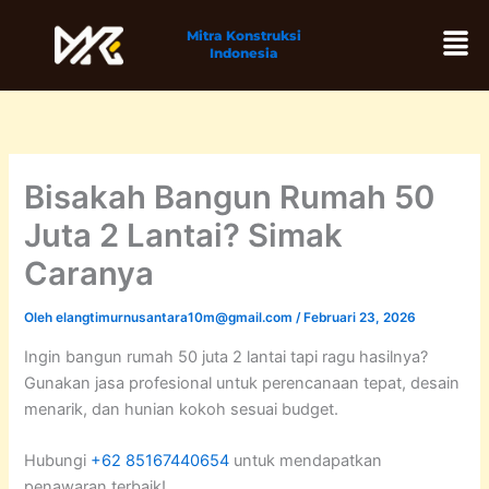
Lewati
Men
Mitra Konstruksi
ke
Indonesia
konten
Bisakah Bangun Rumah 50
Juta 2 Lantai? Simak
Caranya
Oleh
elangtimurnusantara10m@gmail.com
/
Februari 23, 2026
Ingin bangun rumah 50 juta 2 lantai tapi ragu hasilnya?
Gunakan jasa profesional untuk perencanaan tepat, desain
menarik, dan hunian kokoh sesuai budget.
Hubungi
+62 85167440654
untuk mendapatkan
penawaran terbaik!.