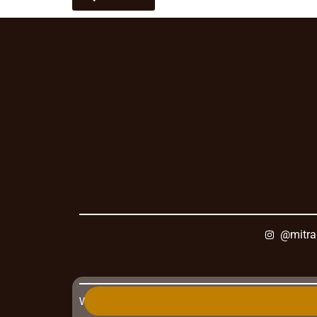
@mitra
Whatsapp : +62
851-6744-0654