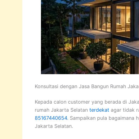
Konsultasi dengan Jasa Bangun Rumah Jaka
Kepada calon customer yang berada di Jaka
rumah Jakarta Selatan
terdekat
agar tidak r
85167440654
. Sampaikan pula bagaimana hu
Jakarta Selatan.