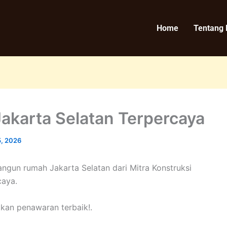
Home
Tentang
akarta Selatan Terpercaya
5, 2026
bangun rumah Jakarta Selatan dari Mitra Konstruksi
caya.
an penawaran terbaik!.