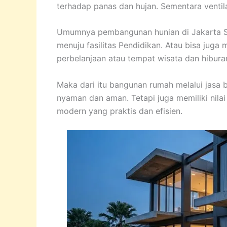
terhadap panas dan hujan. Sementara ventila
Umumnya pembangunan hunian di Jakarta 
menuju fasilitas Pendidikan. Atau bisa ju
perbelanjaan atau tempat wisata dan hibura
Maka dari itu bangunan rumah melalui jasa 
nyaman dan aman. Tetapi juga memiliki nilai
modern yang praktis dan efisien.